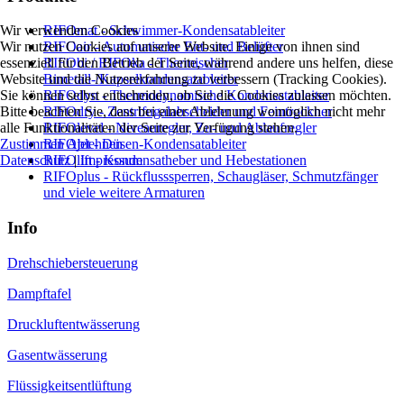
Wir verwenden Cookies
RIFOmat - Schwimmer-Kondensatableiter
Wir nutzen Cookies auf unserer Website. Einige von ihnen sind
RIFOair - Automatische Ent- und Belüfter
essenziell für den Betrieb der Seite, während andere uns helfen, diese
RIFObi / RIFOka - Thermischer
Website und die Nutzererfahrung zu verbessern (Tracking Cookies).
Bimetall-/Kapselkondensatableiter
Sie können selbst entscheiden, ob Sie die Cookies zulassen möchten.
RIFOdyn - Thermodynamische Kondensatableiter
Bitte beachten Sie, dass bei einer Ablehnung womöglich nicht mehr
RIFOdry - Zentrifugalabscheider und Feintrockner
alle Funktionalitäten der Seite zur Verfügung stehen.
RIFOlevel - Niveauregler, Zu- und Ablaufregler
Zustimmen
Ablehnen
RIFOjet - Düsen-Kondensatableiter
Datenschutz
|
Impressum
RIFOlift - Kondensatheber und Hebestationen
RIFOplus - Rückflusssperren, Schaugläser, Schmutzfänger
und viele weitere Armaturen
Info
Drehschiebersteuerung
Dampftafel
Druckluftentwässerung
Gasentwässerung
Flüssigkeitsentlüftung