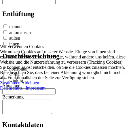
Entlüftung
manuell
automatisch
außen
innen
Wir verwenden Cookies
Wir nutzen Cookies auf unserer Website. Einige von ihnen sind
Durchflussrichtung
essenziell für den Betrieb der Seite, während andere uns helfen, diese
Website und die Nutzererfahrung zu verbessern (Tracking Cookies).
Sie können selbst entscheiden, ob Sie die Cookies zulassen möchten.
horizontal
Bitte beachten Sie, dass bei einer Ablehnung womöglich nicht mehr
vertikal
alle Funktionalitäten der Seite zur Verfügung stehen.
winklig
Zustimmen
Ablehnen
Abnahme
Datenschutz
|
Impressum
Bemerkung
Kontaktdaten