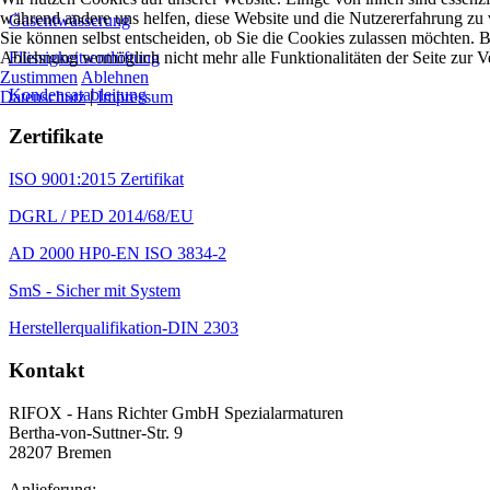
während andere uns helfen, diese Website und die Nutzererfahrung zu 
Gasentwässerung
Sie können selbst entscheiden, ob Sie die Cookies zulassen möchten. Bi
Ablehnung womöglich nicht mehr alle Funktionalitäten der Seite zur V
Flüssigkeitsentlüftung
Zustimmen
Ablehnen
Kondensatableitung
Datenschutz
|
Impressum
Zertifikate
ISO 9001:2015 Zertifikat
DGRL / PED 2014/68/EU
AD 2000 HP0-EN ISO 3834-2
SmS - Sicher mit System
Herstellerqualifikation-DIN 2303
Kontakt
RIFOX - Hans Richter GmbH Spezialarmaturen
Bertha-von-Suttner-Str. 9
28207 Bremen
Anlieferung: