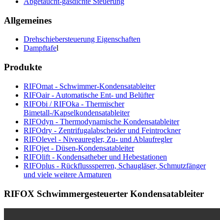
Abgetaucht-gasdichte Steuerung
Allgemeines
Drehschiebersteuerung Eigenschaften
Dampftafe
l
Produkte
RIFOmat - Schwimmer-Kondensatableiter
RIFOair - Automatische Ent- und Belüfter
RIFObi / RIFOka - Thermischer
Bimetall-/Kapselkondensatableiter
RIFOdyn - Thermodynamische Kondensatableiter
RIFOdry - Zentrifugalabscheider und Feintrockner
RIFOlevel - Niveauregler, Zu- und Ablaufregler
RIFOjet - Düsen-Kondensatableiter
RIFOlift - Kondensatheber und Hebestationen
RIFOplus - Rückflusssperren, Schaugläser, Schmutzfänger
und viele weitere Armaturen
RIFOX Schwimmergesteuerter Kondensatableiter