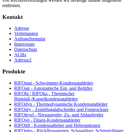
von Rechtsverletzungen werden wir derartige Inhalte umgehend
entfernen.
Kontakt
Adresse
Vertretungen
Anfrageformular
Impressum
Datenschutz
AGBs
Adresse2
Produkte
RIFOmat - Schwimmer-Kondensatableiter
RIFOair - Automatische Ent- und Belüfter
RIFObi / RIFOka - Thermischer
Bimetall-/Kapselkondensatableiter
RIFOdyn - Thermodynamische Kondensatableiter
RIFOdry - Zentrifugalabscheider und Feintrockner
RIFOlevel - Niveauregler, Zu- und Ablaufregler
RIFOjet - Düsen-Kondensatableiter
RIFOlift - Kondensatheber und Hebestationen
RIFOplus - Rückflusssperren, Schaugläser, Schmutzfänger