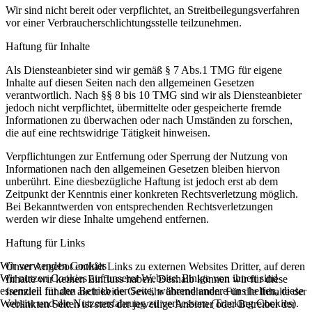
Wir sind nicht bereit oder verpflichtet, an Streitbeilegungsverfahren
vor einer Verbraucherschlichtungsstelle teilzunehmen.
Haftung für Inhalte
Als Diensteanbieter sind wir gemäß § 7 Abs.1 TMG für eigene
Inhalte auf diesen Seiten nach den allgemeinen Gesetzen
verantwortlich. Nach §§ 8 bis 10 TMG sind wir als Diensteanbieter
jedoch nicht verpflichtet, übermittelte oder gespeicherte fremde
Informationen zu überwachen oder nach Umständen zu forschen,
die auf eine rechtswidrige Tätigkeit hinweisen.
Verpflichtungen zur Entfernung oder Sperrung der Nutzung von
Informationen nach den allgemeinen Gesetzen bleiben hiervon
unberührt. Eine diesbezügliche Haftung ist jedoch erst ab dem
Zeitpunkt der Kenntnis einer konkreten Rechtsverletzung möglich.
Bei Bekanntwerden von entsprechenden Rechtsverletzungen
werden wir diese Inhalte umgehend entfernen.
Haftung für Links
Wir verwenden Cookies
Unser Angebot enthält Links zu externen Websites Dritter, auf deren
Wir nutzen Cookies auf unserer Website. Einige von ihnen sind
Inhalte wir keinen Einfluss haben. Deshalb können wir für diese
essenziell für den Betrieb der Seite, während andere uns helfen, diese
fremden Inhalte auch keine Gewähr übernehmen. Für die Inhalte der
Website und die Nutzererfahrung zu verbessern (Tracking Cookies).
verlinkten Seiten ist stets der jeweilige Anbieter oder Betreiber der