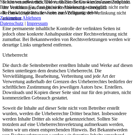
Sie können selbst entscheiden, ob Sie die Cookies zulassen möchten.
Seiten verantwortlich. Die verlinkten Seiten wurden zum Zeitpunkt
Bitte beachten Sie, dass bei einer Ablehnung womöglich nicht mehr
der Verlinkung auf mögliche Rechtsverstöße überprüft.
alle Funktionalitäten der Seite zur Verfügung stehen.
Rechtswidrige Inhalte waren zum Zeitpunkt der Verlinkung nicht
Zustimmen
Ablehnen
erkennbar.
Datenschutz
|
Impressum
Eine permanente inhaltliche Kontrolle der verlinkten Seiten ist
jedoch ohne konkrete Anhaltspunkte einer Rechtsverletzung nicht
zumutbar. Bei Bekanntwerden von Rechtsverletzungen werden wir
derartige Links umgehend entfernen.
Urheberrecht
Die durch die Seitenbetreiber erstellten Inhalte und Werke auf diesen
Seiten unterliegen dem deutschen Urheberrecht. Die
Vervielfältigung, Bearbeitung, Verbreitung und jede Art der
Verwertung außerhalb der Grenzen des Urheberrechtes bedürfen der
schriftlichen Zustimmung des jeweiligen Autors bzw. Erstellers.
Downloads und Kopien dieser Seite sind nur für den privaten, nicht
kommerziellen Gebrauch gestattet.
Soweit die Inhalte auf dieser Seite nicht vom Betreiber erstellt
wurden, werden die Urheberrechte Dritter beachtet. Insbesondere
werden Inhalte Dritter als solche gekennzeichnet. Sollten Sie
trotzdem auf eine Urheberrechtsverletzung aufmerksam werden,
bitten wir um einen entsprechenden Hinweis. Bei Bekanntwerden